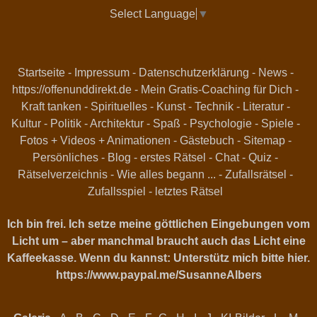
Select Language
▼
Startseite
-
Impressum
-
Datenschutzerklärung
-
News
-
https://offenunddirekt.de - Mein Gratis-Coaching für Dich
-
Kraft tanken
-
Spirituelles
-
Kunst
-
Technik
-
Literatur
-
Kultur
-
Politik
-
Architektur
-
Spaß
-
Psychologie
-
Spiele
-
Fotos + Videos + Animationen
-
Gästebuch
-
Sitemap
-
Persönliches
-
Blog
-
erstes Rätsel
-
Chat
-
Quiz
-
Rätselverzeichnis
-
Wie alles begann ...
-
Zufallsrätsel
-
Zufallsspiel
-
letztes Rätsel
Ich bin frei. Ich setze meine göttlichen Eingebungen vom
Licht um – aber manchmal braucht auch das Licht eine
Kaffeekasse. Wenn du kannst: Unterstütz mich bitte hier.
https://www.paypal.me/SusanneAlbers