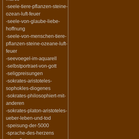
-seele-tiere-pflanzen-steine-
ozean-luft-feuer
-seele-von-glaube-liebe-
hoffnung
-seele-von-menschen-tiere-
pflanzen-steine-ozeane-luft-
feuer
-seevoegel-im-aquarell
-selbstportraet-von-gott
-seligpreisungen
-sokrates-aristoteles-
sophokles-diogenes
-sokrates-philosophiert-mit-
anderen
-sokrates-platon-aristoteles-
ueber-leben-und-tod
-speisung-der-5000
-sprache-des-herzens