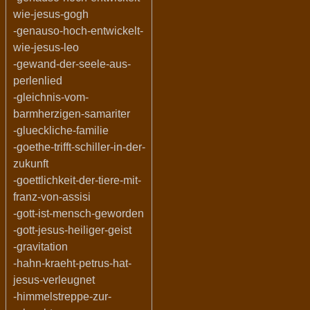
wie-jesus-gogh
-genauso-hoch-entwickelt-
wie-jesus-leo
-gewand-der-seele-aus-
perlenlied
-gleichnis-vom-
barmherzigen-samariter
-glueckliche-familie
-goethe-trifft-schiller-in-der-
zukunft
-goettlichkeit-der-tiere-mit-
franz-von-assisi
-gott-ist-mensch-geworden
-gott-jesus-heiliger-geist
-gravitation
-hahn-kraeht-petrus-hat-
jesus-verleugnet
-himmelstreppe-zur-