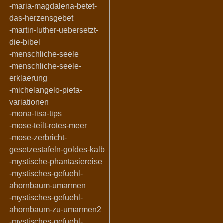
-maria-magdalena-betet-
das-herzensgebet
-martin-luther-uebersetzt-
die-bibel
-menschliche-seele
-menschliche-seele-
erklaerung
-michelangelo-pieta-
variationen
-mona-lisa-tips
-mose-teilt-rotes-meer
-mose-zerbricht-
gesetzestafeln-goldes-kalb
-mystische-phantasiereise
-mystisches-gefuehl-
ahornbaum-umarmen
-mystisches-gefuehl-
ahornbaum-zu-umarmen2
-mystisches-gefuehl-