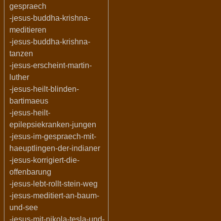
gespraech
-jesus-buddha-krishna-
meditieren
-jesus-buddha-krishna-
tanzen
-jesus-erscheint-martin-
luther
-jesus-heilt-blinden-
bartimaeus
-jesus-heilt-
epilepsiekranken-jungen
-jesus-im-gespraech-mit-
haeuptlingen-der-indianer
-jesus-korrigiert-die-
offenbarung
-jesus-lebt-rollt-stein-weg
-jesus-meditiert-an-baum-
und-see
-jesus-mit-nikola-tesla-und-