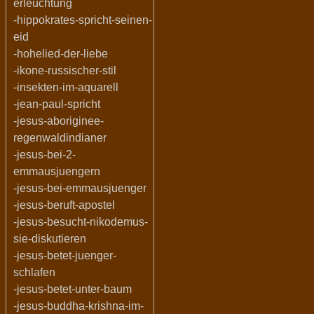
erleuchtung
-hippokrates-spricht-seinen-
eid
-hohelied-der-liebe
-ikone-russischer-stil
-insekten-im-aquarell
-jean-paul-spricht
-jesus-aboriginee-
regenwaldindianer
-jesus-bei-2-
emmausjuengern
-jesus-bei-emmausjuenger
-jesus-beruft-apostel
-jesus-besucht-nikodemus-
sie-diskutieren
-jesus-betet-juenger-
schlafen
-jesus-betet-unter-baum
-jesus-buddha-krishna-im-