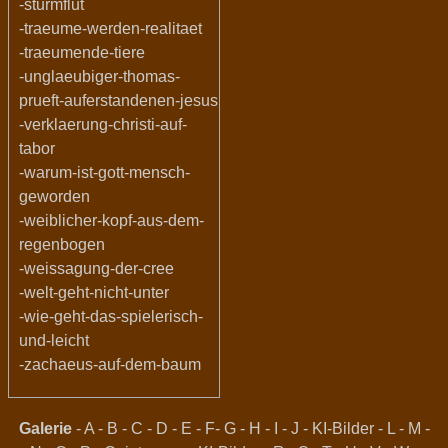
-sturmflut
-traeume-werden-realitaet
-traeumende-tiere
-unglaeubiger-thomas-
prueft-auferstandenen-jesus
-verklaerung-christi-auf-
tabor
-warum-ist-gott-mensch-
geworden
-weiblicher-kopf-aus-dem-
regenbogen
-weissagung-der-cree
-welt-geht-nicht-unter
-wie-geht-das-spielerisch-
und-leicht
-zachaeus-auf-dem-baum
Galerie
-
A
-
B
-
C
-
D
-
E
-
F
-
G
-
H
-
I
-
J
-
KI-Bilder
-
L
-
M
-