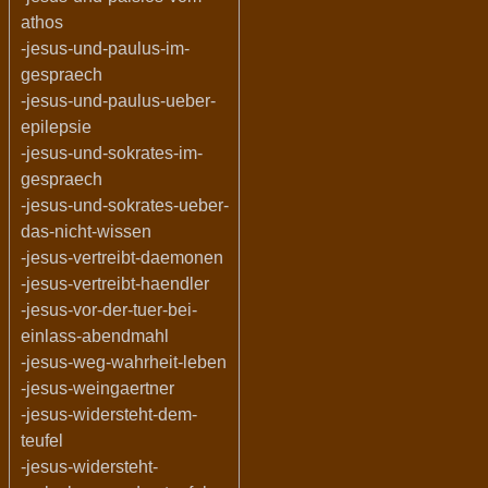
athos
-jesus-und-paulus-im-
gespraech
-jesus-und-paulus-ueber-
epilepsie
-jesus-und-sokrates-im-
gespraech
-jesus-und-sokrates-ueber-
das-nicht-wissen
-jesus-vertreibt-daemonen
-jesus-vertreibt-haendler
-jesus-vor-der-tuer-bei-
einlass-abendmahl
-jesus-weg-wahrheit-leben
-jesus-weingaertner
-jesus-widersteht-dem-
teufel
-jesus-widersteht-