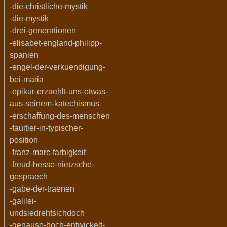
-die-christliche-mystik
-die-mystik
-drei-generationen
-elisabet-england-philipp-
spanien
-engel-der-verkuendigung-
bei-maria
-epikur-erzaehlt-uns-etwas-
aus-seinem-katechismus
-erschaffung-des-menschen
-faultier-in-typischer-
position
-franz-marc-farbigkeit
-freud-hesse-nietzsche-
gespraech
-gabe-der-traenen
-galilei-
undsiedrehtsichdoch
-genauso-hoch-entwickelt-