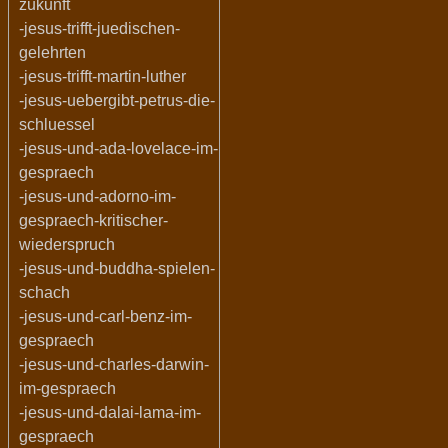
zukunft
-jesus-trifft-juedischen-
gelehrten
-jesus-trifft-martin-luther
-jesus-uebergibt-petrus-die-
schluessel
-jesus-und-ada-lovelace-im-
gespraech
-jesus-und-adorno-im-
gespraech-kritischer-
wiederspruch
-jesus-und-buddha-spielen-
schach
-jesus-und-carl-benz-im-
gespraech
-jesus-und-charles-darwin-
im-gespraech
-jesus-und-dalai-lama-im-
gespraech