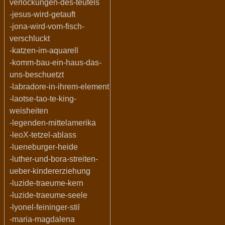
verlockungen-des-teufels
-jesus-wird-getauft
-jona-wird-vom-fisch-
verschluckt
-katzen-im-aquarell
-komm-bau-ein-haus-das-
uns-beschuetzt
-labradore-in-ihrem-element
-laotse-tao-te-king-
weisheiten
-legenden-mittelamerika
-leoX-tetzel-ablass
-lueneburger-heide
-luther-und-bora-streiten-
ueber-kindererziehung
-luzide-traeume-kern
-luzide-traeume-seele
-lyonel-feininger-stil
-maria-magdalena