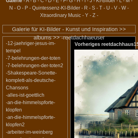
Galerie
-
A
-
B
-
C
-
D
-
E
-
F
-
G
-
H
-
I
-
J
-
KI-Bilder
-
L
-
M
-
N
-
O
-
P
-
Quintessenz-KI-Bilder
-
R
-
S
-
T
-
U
-
V
-
W
-
Xtraordinary Music
-
Y
-
Z
-
Galerie für KI-Bilder - Kunst und Inspiration >>
albums
>>
-reetdachhaeuser
-12-jaehriger-jesus-im-
Vorheriges
reetdachhaus15
tempel
-7-belehrungen-der-toten
-7-belehrungen-der-toten2
-Shakespeare-Sonette-
komplett-als-deutsche-
Chansons
-alles-ist-goettlich
-an-die-himmelspforte-
klopfen
-an-die-himmelspforte-
klopfen2
-arbeiter-im-weinberg