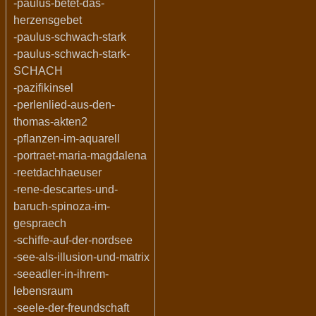
-paulus-betet-das-
herzensgebet
-paulus-schwach-stark
-paulus-schwach-stark-
SCHACH
-pazifikinsel
-perlenlied-aus-den-
thomas-akten2
-pflanzen-im-aquarell
-portraet-maria-magdalena
-reetdachhaeuser
-rene-descartes-und-
baruch-spinoza-im-
gespraech
-schiffe-auf-der-nordsee
-see-als-illusion-und-matrix
-seeadler-in-ihrem-
lebensraum
-seele-der-freundschaft