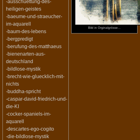
-ausschuettung-des-
heiligen-geistes
-baeume-und-straeucher-
im-aquarell
Bild in Orginalgrösse...
-baum-des-lebens
-bergpredigt
-berufung-des-matthaeus
-bienenarten-aus-
deutschland
-bildlose-mystik
-brecht-wie-gluecklich-mit-
nichts
-buddha-spricht
-caspar-david-friedrich-und-
die-KI
-cocker-spaniels-im-
aquarell
-descartes-ego-cogito
-die-bildlose-mystik