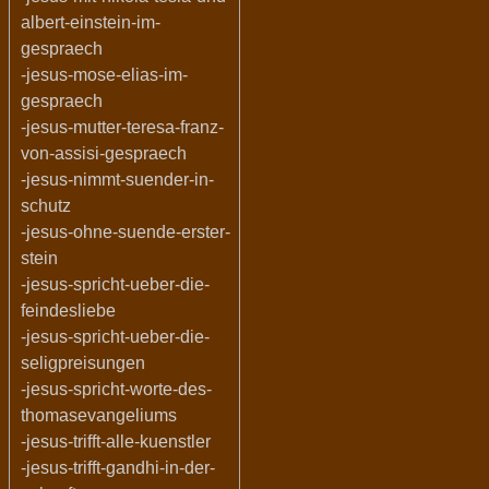
albert-einstein-im-
gespraech
-jesus-mose-elias-im-
gespraech
-jesus-mutter-teresa-franz-
von-assisi-gespraech
-jesus-nimmt-suender-in-
schutz
-jesus-ohne-suende-erster-
stein
-jesus-spricht-ueber-die-
feindesliebe
-jesus-spricht-ueber-die-
seligpreisungen
-jesus-spricht-worte-des-
thomasevangeliums
-jesus-trifft-alle-kuenstler
-jesus-trifft-gandhi-in-der-