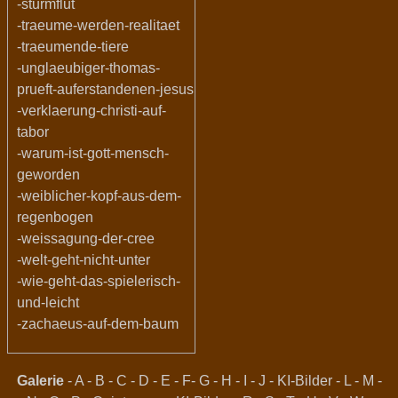
-sturmflut
-traeume-werden-realitaet
-traeumende-tiere
-unglaeubiger-thomas-
prueft-auferstandenen-jesus
-verklaerung-christi-auf-
tabor
-warum-ist-gott-mensch-
geworden
-weiblicher-kopf-aus-dem-
regenbogen
-weissagung-der-cree
-welt-geht-nicht-unter
-wie-geht-das-spielerisch-
und-leicht
-zachaeus-auf-dem-baum
Galerie
-
A
-
B
-
C
-
D
-
E
-
F
-
G
-
H
-
I
-
J
-
KI-Bilder
-
L
-
M
-