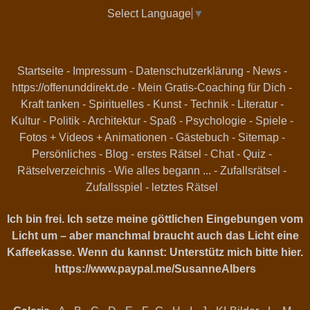
Select Language
▼
Startseite
-
Impressum
-
Datenschutzerklärung
-
News
-
https://offenunddirekt.de - Mein Gratis-Coaching für Dich
-
Kraft tanken
-
Spirituelles
-
Kunst
-
Technik
-
Literatur
-
Kultur
-
Politik
-
Architektur
-
Spaß
-
Psychologie
-
Spiele
-
Fotos + Videos + Animationen
-
Gästebuch
-
Sitemap
-
Persönliches
-
Blog
-
erstes Rätsel
-
Chat
-
Quiz
-
Rätselverzeichnis
-
Wie alles begann ...
-
Zufallsrätsel
-
Zufallsspiel
-
letztes Rätsel
Ich bin frei. Ich setze meine göttlichen Eingebungen vom
Licht um – aber manchmal braucht auch das Licht eine
Kaffeekasse. Wenn du kannst: Unterstütz mich bitte hier.
https://www.paypal.me/SusanneAlbers