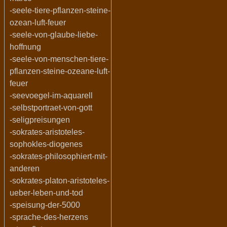
-seele-tiere-pflanzen-steine-
ozean-luft-feuer
-seele-von-glaube-liebe-
hoffnung
-seele-von-menschen-tiere-
pflanzen-steine-ozeane-luft-
feuer
-seevoegel-im-aquarell
-selbstportraet-von-gott
-seligpreisungen
-sokrates-aristoteles-
sophokles-diogenes
-sokrates-philosophiert-mit-
anderen
-sokrates-platon-aristoteles-
ueber-leben-und-tod
-speisung-der-5000
-sprache-des-herzens