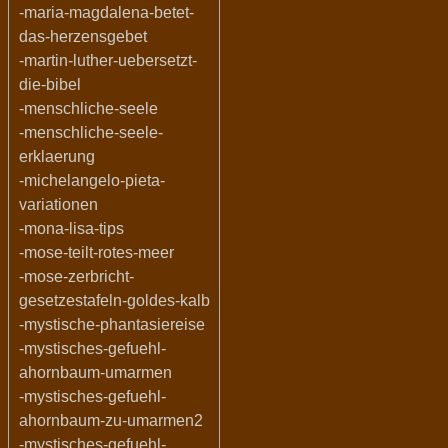
-maria-magdalena-betet-
das-herzensgebet
-martin-luther-uebersetzt-
die-bibel
-menschliche-seele
-menschliche-seele-
erklaerung
-michelangelo-pieta-
variationen
-mona-lisa-tips
-mose-teilt-rotes-meer
-mose-zerbricht-
gesetzestafeln-goldes-kalb
-mystische-phantasiereise
-mystisches-gefuehl-
ahornbaum-umarmen
-mystisches-gefuehl-
ahornbaum-zu-umarmen2
-mystisches-gefuehl-