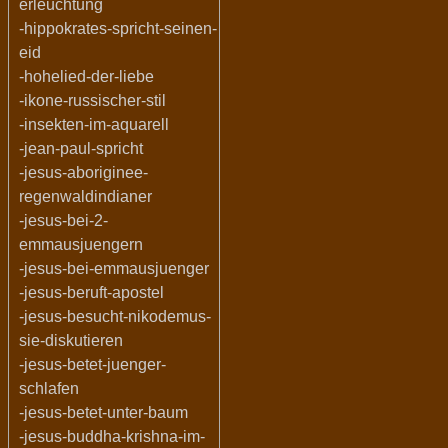
erleuchtung
-hippokrates-spricht-seinen-
eid
-hohelied-der-liebe
-ikone-russischer-stil
-insekten-im-aquarell
-jean-paul-spricht
-jesus-aboriginee-
regenwaldindianer
-jesus-bei-2-
emmausjuengern
-jesus-bei-emmausjuenger
-jesus-beruft-apostel
-jesus-besucht-nikodemus-
sie-diskutieren
-jesus-betet-juenger-
schlafen
-jesus-betet-unter-baum
-jesus-buddha-krishna-im-