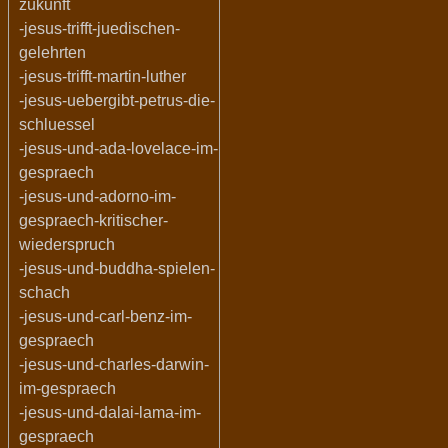
zukunft
-jesus-trifft-juedischen-
gelehrten
-jesus-trifft-martin-luther
-jesus-uebergibt-petrus-die-
schluessel
-jesus-und-ada-lovelace-im-
gespraech
-jesus-und-adorno-im-
gespraech-kritischer-
wiederspruch
-jesus-und-buddha-spielen-
schach
-jesus-und-carl-benz-im-
gespraech
-jesus-und-charles-darwin-
im-gespraech
-jesus-und-dalai-lama-im-
gespraech