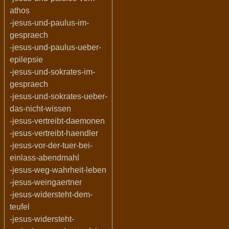
athos
-jesus-und-paulus-im-
gespraech
-jesus-und-paulus-ueber-
epilepsie
-jesus-und-sokrates-im-
gespraech
-jesus-und-sokrates-ueber-
das-nicht-wissen
-jesus-vertreibt-daemonen
-jesus-vertreibt-haendler
-jesus-vor-der-tuer-bei-
einlass-abendmahl
-jesus-weg-wahrheit-leben
-jesus-weingaertner
-jesus-widersteht-dem-
teufel
-jesus-widersteht-