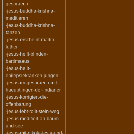
gespraech
-jesus-buddha-krishna-
meditieren
-jesus-buddha-krishna-
tanzen
-jesus-erscheint-martin-
luther
-jesus-heilt-blinden-
bartimaeus
-jesus-heilt-
epilepsiekranken-jungen
-jesus-im-gespraech-mit-
haeuptlingen-der-indianer
-jesus-korrigiert-die-
offenbarung
-jesus-lebt-rollt-stein-weg
-jesus-meditiert-an-baum-
und-see
-jesus-mit-nikola-tesla-und-