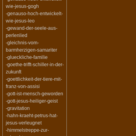
wie-jesus-gogh
-genauso-hoch-entwickelt-
wie-jesus-leo
-gewand-der-seele-aus-
perlenlied
-gleichnis-vom-
barmherzigen-samariter
-glueckliche-familie
-goethe-trifft-schiller-in-der-
zukunft
-goettlichkeit-der-tiere-mit-
franz-von-assisi
-gott-ist-mensch-geworden
-gott-jesus-heiliger-geist
-gravitation
-hahn-kraeht-petrus-hat-
jesus-verleugnet
-himmelstreppe-zur-