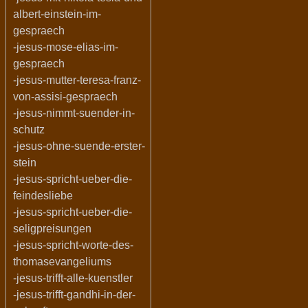
albert-einstein-im-
gespraech
-jesus-mose-elias-im-
gespraech
-jesus-mutter-teresa-franz-
von-assisi-gespraech
-jesus-nimmt-suender-in-
schutz
-jesus-ohne-suende-erster-
stein
-jesus-spricht-ueber-die-
feindesliebe
-jesus-spricht-ueber-die-
seligpreisungen
-jesus-spricht-worte-des-
thomasevangeliums
-jesus-trifft-alle-kuenstler
-jesus-trifft-gandhi-in-der-