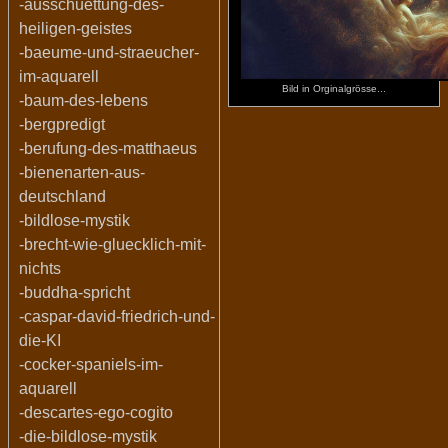
-ausschuettung-des-
heiligen-geistes
-baeume-und-straeucher-
im-aquarell
Bild in Orginalgrösse...
-baum-des-lebens
-bergpredigt
-berufung-des-matthaeus
-bienenarten-aus-
deutschland
-bildlose-mystik
-brecht-wie-gluecklich-mit-
nichts
-buddha-spricht
-caspar-david-friedrich-und-
die-KI
-cocker-spaniels-im-
aquarell
-descartes-ego-cogito
-die-bildlose-mystik