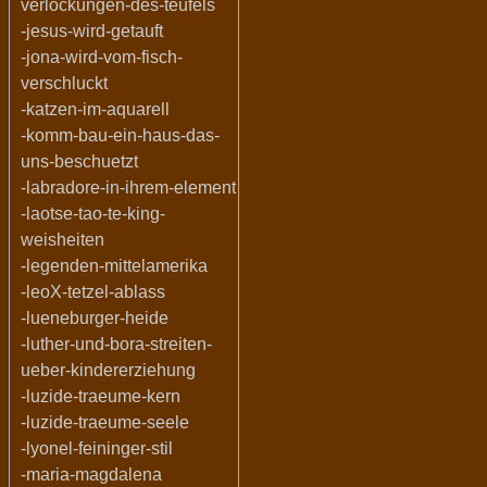
verlockungen-des-teufels
-jesus-wird-getauft
-jona-wird-vom-fisch-
verschluckt
-katzen-im-aquarell
-komm-bau-ein-haus-das-
uns-beschuetzt
-labradore-in-ihrem-element
-laotse-tao-te-king-
weisheiten
-legenden-mittelamerika
-leoX-tetzel-ablass
-lueneburger-heide
-luther-und-bora-streiten-
ueber-kindererziehung
-luzide-traeume-kern
-luzide-traeume-seele
-lyonel-feininger-stil
-maria-magdalena