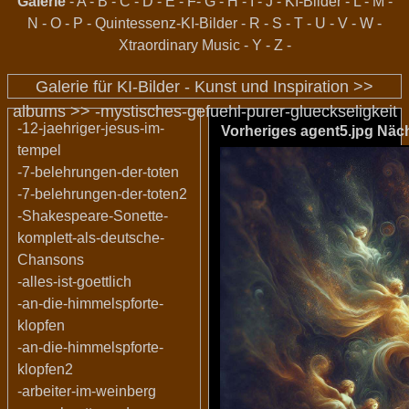
Galerie
-
A
-
B
-
C
-
D
-
E
-
F
-
G
-
H
-
I
-
J
-
KI-Bilder
-
L
-
M
-
N
-
O
-
P
-
Quintessenz-KI-Bilder
-
R
-
S
-
T
-
U
-
V
-
W
-
Xtraordinary Music
-
Y
-
Z
-
Galerie für KI-Bilder - Kunst und Inspiration >>
albums
>>
-mystisches-gefuehl-purer-glueckseligkeit
-12-jaehriger-jesus-im-
Vorheriges
agent5.jpg
Näc
tempel
-7-belehrungen-der-toten
-7-belehrungen-der-toten2
-Shakespeare-Sonette-
komplett-als-deutsche-
Chansons
-alles-ist-goettlich
-an-die-himmelspforte-
klopfen
-an-die-himmelspforte-
klopfen2
-arbeiter-im-weinberg