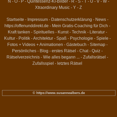
N
-
O
-
P
-
Quintessenz-KI-Bilder
-
R
-
S
-
T
-
U
-
V
-
W
-
Xtraordinary Music
-
Y
-
Z
Startseite
-
Impressum
-
Datenschutzerklärung
-
News
-
https://offenunddirekt.de - Mein Gratis-Coaching für Dich
-
Kraft tanken
-
Spirituelles
-
Kunst
-
Technik
-
Literatur
-
Kultur
-
Politik
-
Architektur
-
Spaß
-
Psychologie
-
Spiele
-
Fotos + Videos + Animationen
-
Gästebuch
-
Sitemap
-
Persönliches
-
Blog
-
erstes Rätsel
-
Chat
-
Quiz
-
Rätselverzeichnis
-
Wie alles begann ...
-
Zufallsrätsel
-
Zufallsspiel
-
letztes Rätsel
© https://www.susannealbers.de