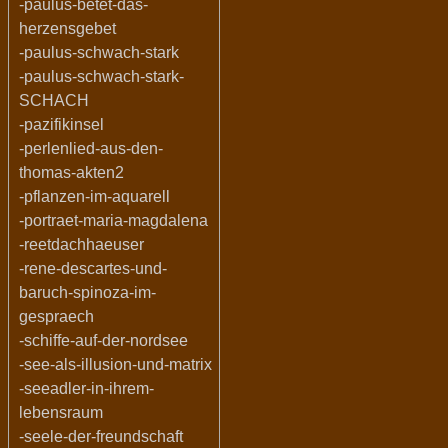
-paulus-betet-das-
herzensgebet
-paulus-schwach-stark
-paulus-schwach-stark-
SCHACH
-pazifikinsel
-perlenlied-aus-den-
thomas-akten2
-pflanzen-im-aquarell
-portraet-maria-magdalena
-reetdachhaeuser
-rene-descartes-und-
baruch-spinoza-im-
gespraech
-schiffe-auf-der-nordsee
-see-als-illusion-und-matrix
-seeadler-in-ihrem-
lebensraum
-seele-der-freundschaft