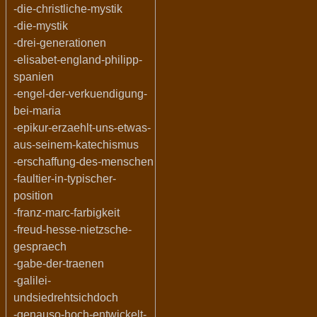
-die-christliche-mystik
-die-mystik
-drei-generationen
-elisabet-england-philipp-
spanien
-engel-der-verkuendigung-
bei-maria
-epikur-erzaehlt-uns-etwas-
aus-seinem-katechismus
-erschaffung-des-menschen
-faultier-in-typischer-
position
-franz-marc-farbigkeit
-freud-hesse-nietzsche-
gespraech
-gabe-der-traenen
-galilei-
undsiedrehtsichdoch
-genauso-hoch-entwickelt-