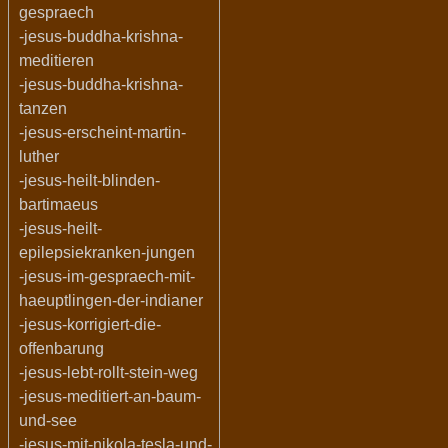
gespraech
-jesus-buddha-krishna-
meditieren
-jesus-buddha-krishna-
tanzen
-jesus-erscheint-martin-
luther
-jesus-heilt-blinden-
bartimaeus
-jesus-heilt-
epilepsiekranken-jungen
-jesus-im-gespraech-mit-
haeuptlingen-der-indianer
-jesus-korrigiert-die-
offenbarung
-jesus-lebt-rollt-stein-weg
-jesus-meditiert-an-baum-
und-see
-jesus-mit-nikola-tesla-und-