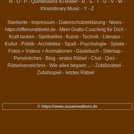
N
-
O
-
P
-
Quintessenz-KI-Bilder
-
R
-
S
-
T
-
U
-
V
-
W
-
Xtraordinary Music
-
Y
-
Z
Startseite
-
Impressum
-
Datenschutzerklärung
-
News
-
https://offenunddirekt.de - Mein Gratis-Coaching für Dich
-
Kraft tanken
-
Spirituelles
-
Kunst
-
Technik
-
Literatur
-
Kultur
-
Politik
-
Architektur
-
Spaß
-
Psychologie
-
Spiele
-
Fotos + Videos + Animationen
-
Gästebuch
-
Sitemap
-
Persönliches
-
Blog
-
erstes Rätsel
-
Chat
-
Quiz
-
Rätselverzeichnis
-
Wie alles begann ...
-
Zufallsrätsel
-
Zufallsspiel
-
letztes Rätsel
© https://www.susannealbers.de