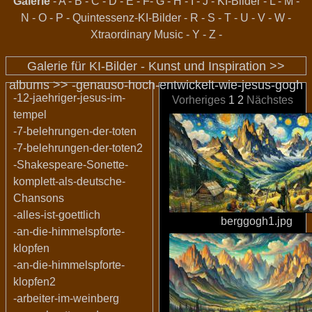
Galerie
-
A
-
B
-
C
-
D
-
E
-
F
-
G
-
H
-
I
-
J
-
KI-Bilder
-
L
-
M
-
N
-
O
-
P
-
Quintessenz-KI-Bilder
-
R
-
S
-
T
-
U
-
V
-
W
-
Xtraordinary Music
-
Y
-
Z
-
Galerie für KI-Bilder - Kunst und Inspiration >>
albums
>>
-genauso-hoch-entwickelt-wie-jesus-gogh
-12-jaehriger-jesus-im-
Vorheriges
1
2
Nächstes
tempel
-7-belehrungen-der-toten
-7-belehrungen-der-toten2
-Shakespeare-Sonette-
komplett-als-deutsche-
Chansons
-alles-ist-goettlich
berggogh1.jpg
-an-die-himmelspforte-
klopfen
-an-die-himmelspforte-
klopfen2
-arbeiter-im-weinberg