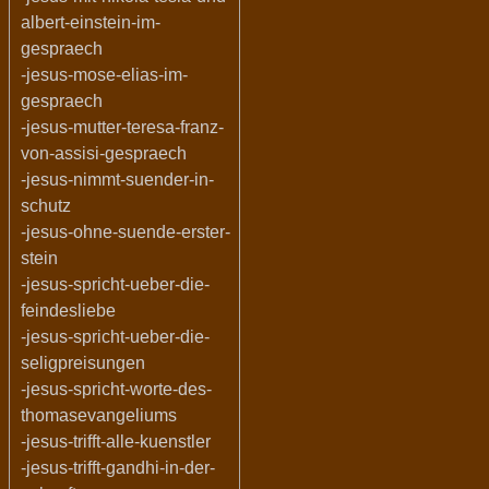
albert-einstein-im-
gespraech
-jesus-mose-elias-im-
gespraech
-jesus-mutter-teresa-franz-
von-assisi-gespraech
-jesus-nimmt-suender-in-
schutz
-jesus-ohne-suende-erster-
stein
-jesus-spricht-ueber-die-
feindesliebe
-jesus-spricht-ueber-die-
seligpreisungen
-jesus-spricht-worte-des-
thomasevangeliums
-jesus-trifft-alle-kuenstler
-jesus-trifft-gandhi-in-der-