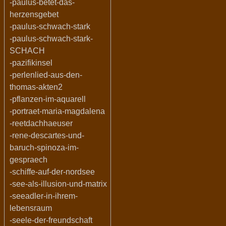
-paulus-betet-das-
herzensgebet
-paulus-schwach-stark
-paulus-schwach-stark-
SCHACH
-pazifikinsel
-perlenlied-aus-den-
thomas-akten2
-pflanzen-im-aquarell
-portraet-maria-magdalena
-reetdachhaeuser
-rene-descartes-und-
baruch-spinoza-im-
gespraech
-schiffe-auf-der-nordsee
-see-als-illusion-und-matrix
-seeadler-in-ihrem-
lebensraum
-seele-der-freundschaft