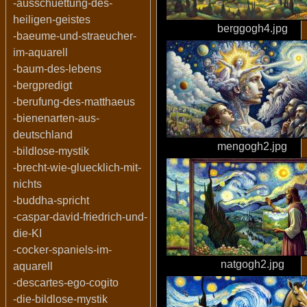
-ausschuettung-des-
heiligen-geistes
berggogh4.jpg
-baeume-und-straeucher-
im-aquarell
-baum-des-lebens
-bergpredigt
-berufung-des-matthaeus
-bienenarten-aus-
deutschland
mengogh2.jpg
-bildlose-mystik
-brecht-wie-gluecklich-mit-
nichts
-buddha-spricht
-caspar-david-friedrich-und-
die-KI
-cocker-spaniels-im-
natgogh2.jpg
aquarell
-descartes-ego-cogito
-die-bildlose-mystik