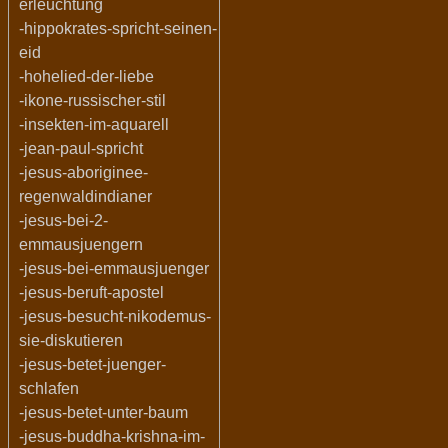
erleuchtung
-hippokrates-spricht-seinen-
eid
-hohelied-der-liebe
-ikone-russischer-stil
-insekten-im-aquarell
-jean-paul-spricht
-jesus-aboriginee-
regenwaldindianer
-jesus-bei-2-
emmausjuengern
-jesus-bei-emmausjuenger
-jesus-beruft-apostel
-jesus-besucht-nikodemus-
sie-diskutieren
-jesus-betet-juenger-
schlafen
-jesus-betet-unter-baum
-jesus-buddha-krishna-im-