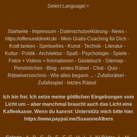
Select Language
▼
Startseite
-
Impressum
-
Datenschutzerklärung
-
News
-
https://offenunddirekt.de - Mein Gratis-Coaching für Dich
-
Kraft tanken
-
Spirituelles
-
Kunst
-
Technik
-
Literatur
-
Kultur
-
Politik
-
Architektur
-
Spaß
-
Psychologie
-
Spiele
-
Fotos + Videos + Animationen
-
Gästebuch
-
Sitemap
-
Persönliches
-
Blog
-
erstes Rätsel
-
Chat
-
Quiz
-
Rätselverzeichnis
-
Wie alles begann ...
-
Zufallsrätsel
-
Zufallsspiel
-
letztes Rätsel
Ich bin frei. Ich setze meine göttlichen Eingebungen vom
Licht um – aber manchmal braucht auch das Licht eine
Kaffeekasse. Wenn du kannst: Unterstütz mich bitte hier.
https://www.paypal.me/SusanneAlbers