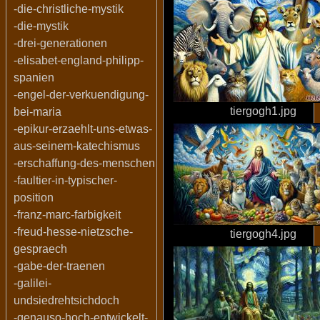
-die-christliche-mystik
-die-mystik
-drei-generationen
-elisabet-england-philipp-
spanien
-engel-der-verkuendigung-
tiergogh1.jpg
bei-maria
-epikur-erzaehlt-uns-etwas-
aus-seinem-katechismus
-erschaffung-des-menschen
-faultier-in-typischer-
position
-franz-marc-farbigkeit
-freud-hesse-nietzsche-
tiergogh4.jpg
gespraech
-gabe-der-traenen
-galilei-
undsiedrehtsichdoch
-genauso-hoch-entwickelt-