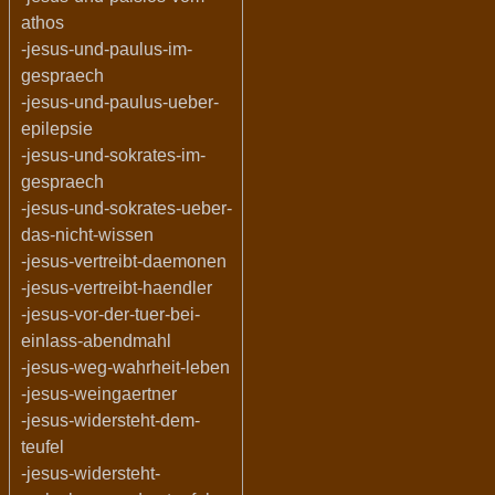
athos
-jesus-und-paulus-im-
gespraech
-jesus-und-paulus-ueber-
epilepsie
-jesus-und-sokrates-im-
gespraech
-jesus-und-sokrates-ueber-
das-nicht-wissen
-jesus-vertreibt-daemonen
-jesus-vertreibt-haendler
-jesus-vor-der-tuer-bei-
einlass-abendmahl
-jesus-weg-wahrheit-leben
-jesus-weingaertner
-jesus-widersteht-dem-
teufel
-jesus-widersteht-