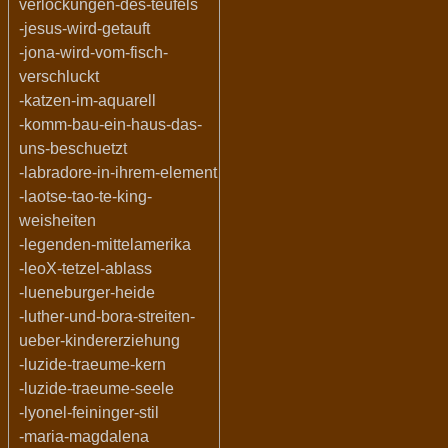
verlockungen-des-teufels
-jesus-wird-getauft
-jona-wird-vom-fisch-
verschluckt
-katzen-im-aquarell
-komm-bau-ein-haus-das-
uns-beschuetzt
-labradore-in-ihrem-element
-laotse-tao-te-king-
weisheiten
-legenden-mittelamerika
-leoX-tetzel-ablass
-lueneburger-heide
-luther-und-bora-streiten-
ueber-kindererziehung
-luzide-traeume-kern
-luzide-traeume-seele
-lyonel-feininger-stil
-maria-magdalena