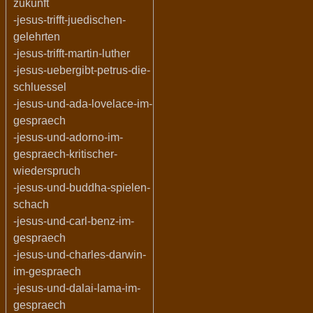
zukunft
-jesus-trifft-juedischen-
gelehrten
-jesus-trifft-martin-luther
-jesus-uebergibt-petrus-die-
schluessel
-jesus-und-ada-lovelace-im-
gespraech
-jesus-und-adorno-im-
gespraech-kritischer-
wiederspruch
-jesus-und-buddha-spielen-
schach
-jesus-und-carl-benz-im-
gespraech
-jesus-und-charles-darwin-
im-gespraech
-jesus-und-dalai-lama-im-
gespraech