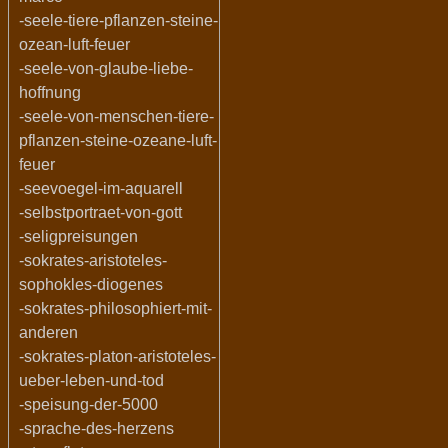
-seele-tiere-pflanzen-steine-
ozean-luft-feuer
-seele-von-glaube-liebe-
hoffnung
-seele-von-menschen-tiere-
pflanzen-steine-ozeane-luft-
feuer
-seevoegel-im-aquarell
-selbstportraet-von-gott
-seligpreisungen
-sokrates-aristoteles-
sophokles-diogenes
-sokrates-philosophiert-mit-
anderen
-sokrates-platon-aristoteles-
ueber-leben-und-tod
-speisung-der-5000
-sprache-des-herzens