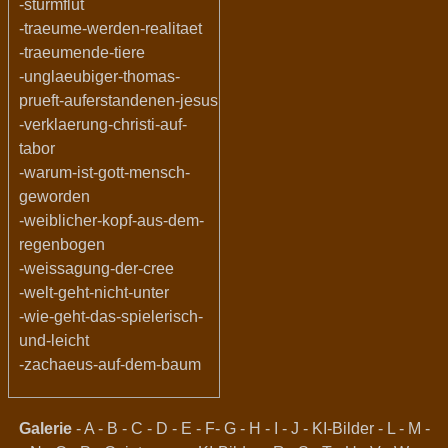
-sturmflut
-traeume-werden-realitaet
-traeumende-tiere
-unglaeubiger-thomas-
prueft-auferstandenen-jesus
-verklaerung-christi-auf-
tabor
-warum-ist-gott-mensch-
geworden
-weiblicher-kopf-aus-dem-
regenbogen
-weissagung-der-cree
-welt-geht-nicht-unter
-wie-geht-das-spielerisch-
und-leicht
-zachaeus-auf-dem-baum
Galerie
-
A
-
B
-
C
-
D
-
E
-
F
-
G
-
H
-
I
-
J
-
KI-Bilder
-
L
-
M
-