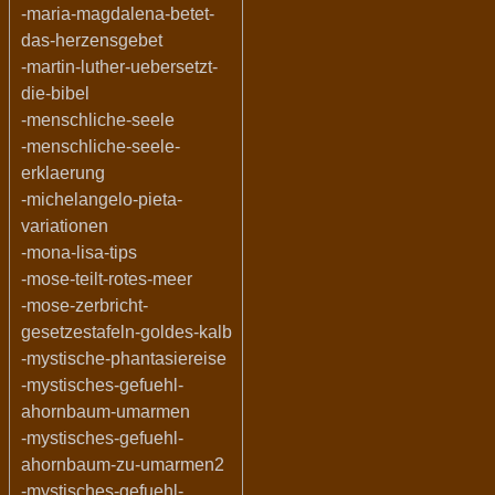
-maria-magdalena-betet-
das-herzensgebet
-martin-luther-uebersetzt-
die-bibel
-menschliche-seele
-menschliche-seele-
erklaerung
-michelangelo-pieta-
variationen
-mona-lisa-tips
-mose-teilt-rotes-meer
-mose-zerbricht-
gesetzestafeln-goldes-kalb
-mystische-phantasiereise
-mystisches-gefuehl-
ahornbaum-umarmen
-mystisches-gefuehl-
ahornbaum-zu-umarmen2
-mystisches-gefuehl-