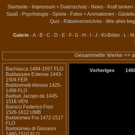
Startseite
-
Impressum + Datenschutz
-
News
-
Kraft tanken
Spaß
-
Psychologie
-
Spiele
-
Fotos + Animationen
-
Gästeb
Quiz
-
Rätselverzeichnis
-
Wie alles beg
Galerie
-
A
-
B
-
C
-
D
-
E
-
F
-
G
-
H
-
I
-
J
-
KI-Bilder
-
L
-
M
Gesammelte Werke >>
a
Bachiacca 1494-1557 FLO
Vorheriges
146
Baldassare Estense 1443-
1504 FER
Baldovinetti Alessio 1425-
1499 FLO
Barbari Jacopo de 1445-
1516 VEN
Barocci Federico Fiori
1526-1612 UMB
Bartolomeo Fra 1472-1517
FLO
Bartolomeo di Giovanni
1480-1510 FLO