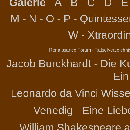
Galerie
-
A
-
B
-
C
-
D
-
E
M
-
N
-
O
-
P
-
Quintessen
W
-
Xtraordi
Renaissance Forum
-
Rätselverzeichni
Jacob Burckhardt - Die Ku
Ein
Leonardo da Vinci
Wissen
Venedig - Eine Lieb
William Shakespeare an