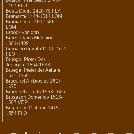
Botticini Francesco 1446-
1497 FLO
Bouts Dieric 1420-75 FLA
Bramante 1444-1514 LOM
Bramantino 1460-1536
LOM
Broeck van den
Broederlams Melchior
1381-1409
Bronzino Agnolo 1503-1572
FLO
Bruegel Pieter Der
Juengere 1564-1638
Bruegel Pieter der Aeltere
1525-1569
Brueghel Ambrosius 1617-
1675
Brueghel Jan dA 1568-1625
Brusazori Domenico 1516-
1567 VER
Bugiardini Giuliano 1475-
1554 FLO