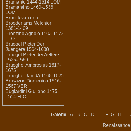
Bramante 1444-1514 LOM
Bramantino 1460-1536
LOM
Broeck van den
Broederlams Melchior
1381-1409
Bronzino Agnolo 1503-1572
FLO
Bruegel Pieter Der
Juengere 1564-1638
Bruegel Pieter der Aeltere
1525-1569
Brueghel Ambrosius 1617-
1675
Brueghel Jan dA 1568-1625
Brusazori Domenico 1516-
1567 VER
Bugiardini Giuliano 1475-
1554 FLO
Galerie
-
A
-
B
-
C
-
D
-
E
-
F
-
G
-
H
-
I
-
Renaissance