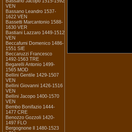
Bassano Jacopo 1515-1592
VEN
Bassano Leandro 1537-
1622 VEN
Bassetti Marcantonio 1588-
1630 VER
Bastiani Lazzaro 1449-1512
VEN
Beccafumi Domenico 1486-
1551 SIE
Beccaruzzi Francesco
1492-1563 TRE
Begarelli Antonio 1499-
1565 MOD
Bellini Gentile 1429-1507
VEN
Bellini Giovanni 1426-1516
VEN
Bellini Jacopo 1400-1570
VEN
Bembo Bonifazio 1444-
1477 CRE
Benozzo Gozzoli 1420-
1497 FLO
Bergognone Il 1480-1523