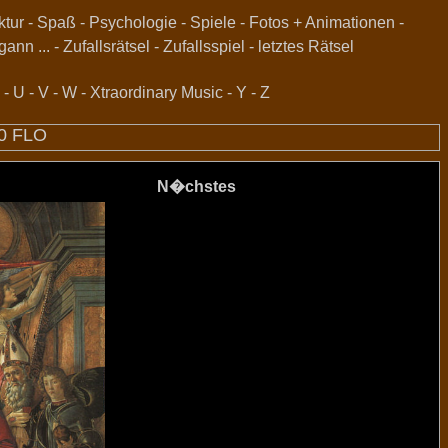
ktur
-
Spaß
-
Psychologie
-
Spiele
-
Fotos + Animationen
-
gann ...
-
Zufallsrätsel
-
Zufallsspiel
-
letztes Rätsel
-
U
-
V
-
W
-
Xtraordinary Music
-
Y
-
Z
10 FLO
N�chstes