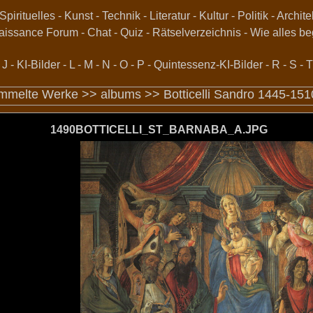
Spirituelles
-
Kunst
-
Technik
-
Literatur
-
Kultur
-
Politik
-
Archite
aissance Forum
-
Chat
-
Quiz
-
Rätselverzeichnis
-
Wie alles be
-
J
-
KI-Bilder
-
L
-
M
-
N
-
O
-
P
-
Quintessenz-KI-Bilder
-
R
-
S
-
T
mmelte Werke >>
albums
>>
Botticelli Sandro 1445-15
1490BOTTICELLI_ST_BARNABA_A.JPG