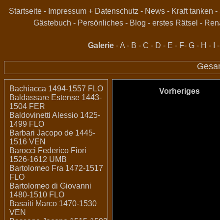
Startseite
-
Impressum + Datenschutz
-
News
-
Kraft tanken
-
Gästebuch
-
Persönliches
-
Blog
-
erstes Rätsel
-
Ren
Galerie
-
A
-
B
-
C
-
D
-
E
-
F
-
G
-
H
-
I
Gesa
Bachiacca 1494-1557 FLO
Vorheriges
Baldassare Estense 1443-
1504 FER
Baldovinetti Alessio 1425-
1499 FLO
Barbari Jacopo de 1445-
1516 VEN
Barocci Federico Fiori
1526-1612 UMB
Bartolomeo Fra 1472-1517
FLO
Bartolomeo di Giovanni
1480-1510 FLO
Basaiti Marco 1470-1530
VEN