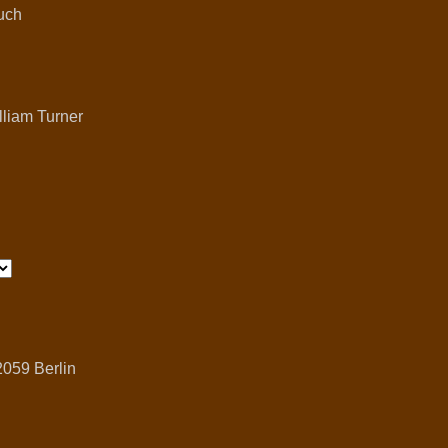
such
lliam Turner
2059 Berlin