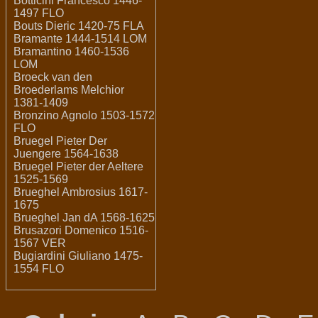
Botticini Francesco 1446-
1497 FLO
Bouts Dieric 1420-75 FLA
Bramante 1444-1514 LOM
Bramantino 1460-1536
LOM
Broeck van den
Broederlams Melchior
1381-1409
Bronzino Agnolo 1503-1572
FLO
Bruegel Pieter Der
Juengere 1564-1638
Bruegel Pieter der Aeltere
1525-1569
Brueghel Ambrosius 1617-
1675
Brueghel Jan dA 1568-1625
Brusazori Domenico 1516-
1567 VER
Bugiardini Giuliano 1475-
1554 FLO