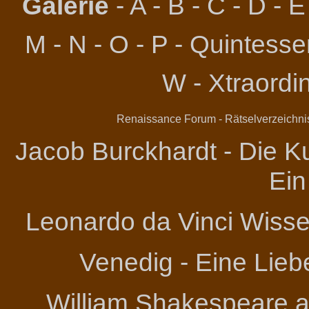
Galerie
-
A
-
B
-
C
-
D
-
E
M
-
N
-
O
-
P
-
Quintessen
W
-
Xtraordi
Renaissance Forum
-
Rätselverzeichni
Jacob Burckhardt - Die Ku
Ein
Leonardo da Vinci
Wissen
Venedig - Eine Lieb
William Shakespeare an