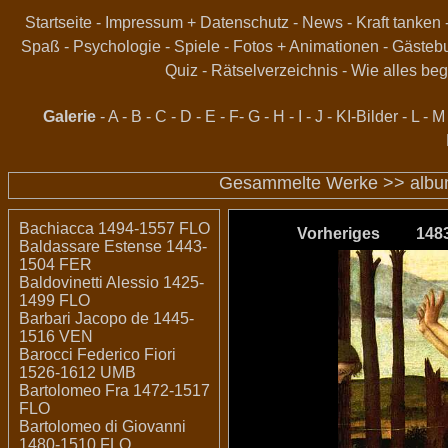
Startseite
-
Impressum + Datenschutz
-
News
-
Kraft tanken
Spaß
-
Psychologie
-
Spiele
-
Fotos + Animationen
-
Gästeb
Quiz
-
Rätselverzeichnis
-
Wie alles beg
Galerie
-
A
-
B
-
C
-
D
-
E
-
F
-
G
-
H
-
I
-
J
-
KI-Bilder
-
L
-
M
Gesammelte Werke >>
alb
Bachiacca 1494-1557 FLO
Vorheriges
148
Baldassare Estense 1443-
1504 FER
Baldovinetti Alessio 1425-
1499 FLO
Barbari Jacopo de 1445-
1516 VEN
Barocci Federico Fiori
1526-1612 UMB
Bartolomeo Fra 1472-1517
FLO
Bartolomeo di Giovanni
1480-1510 FLO