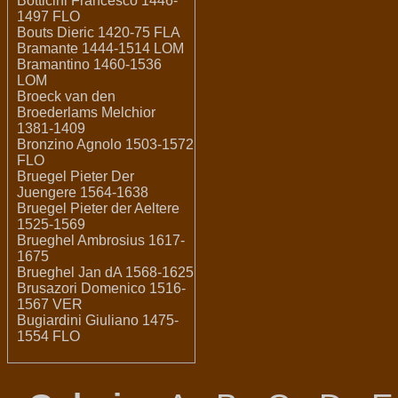
Botticini Francesco 1446-
1497 FLO
Bouts Dieric 1420-75 FLA
Bramante 1444-1514 LOM
Bramantino 1460-1536
LOM
Broeck van den
Broederlams Melchior
1381-1409
Bronzino Agnolo 1503-1572
FLO
Bruegel Pieter Der
Juengere 1564-1638
Bruegel Pieter der Aeltere
1525-1569
Brueghel Ambrosius 1617-
1675
Brueghel Jan dA 1568-1625
Brusazori Domenico 1516-
1567 VER
Bugiardini Giuliano 1475-
1554 FLO