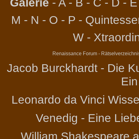
Galerie
-
A
-
B
-
C
-
D
-
E
M
-
N
-
O
-
P
-
Quintessen
W
-
Xtraordi
Renaissance Forum
-
Rätselverzeichni
Jacob Burckhardt - Die Ku
Ein
Leonardo da Vinci
Wissen
Venedig - Eine Lieb
William Shakespeare an