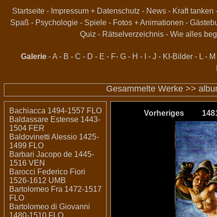
Startseite
-
Impressum + Datenschutz
-
News
-
Kraft tanken
Spaß
-
Psychologie
-
Spiele
-
Fotos + Animationen
-
Gästeb
Quiz
-
Rätselverzeichnis
-
Wie alles beg
Galerie
-
A
-
B
-
C
-
D
-
E
-
F
-
G
-
H
-
I
-
J
-
KI-Bilder
-
L
-
M
Gesammelte Werke >>
alb
Bachiacca 1494-1557 FLO
Vorheriges
148
Baldassare Estense 1443-
1504 FER
Baldovinetti Alessio 1425-
1499 FLO
Barbari Jacopo de 1445-
1516 VEN
Barocci Federico Fiori
1526-1612 UMB
Bartolomeo Fra 1472-1517
FLO
Bartolomeo di Giovanni
1480-1510 FLO