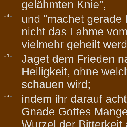
gelähmten Knie",
13
und "machet gerade B
nicht das Lahme vo
vielmehr geheilt wer
14
Jaget dem Frieden na
Heiligkeit, ohne wel
schauen wird;
15
indem ihr darauf ach
Gnade Gottes Mangel 
Wurzel der Bitterkei