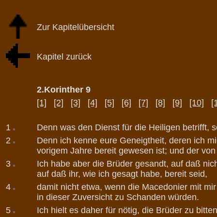
Zur Kapitelübersicht
Kapitel zurück
2.Korinther 9
[1]
[2]
[3]
[4]
[5]
[6]
[7]
[8]
[9]
[10]
[
1
Denn was den Dienst für die Heiligen betrifft, 
2
Denn ich kenne eure Geneigtheit, deren ich m
vorigem Jahre bereit gewesen ist; und der von
3
Ich habe aber die Brüder gesandt, auf daß ni
auf daß ihr, wie ich gesagt habe, bereit seid,
4
damit nicht etwa, wenn die Macedonier mit mir
in dieser Zuversicht zu Schanden würden.
5
Ich hielt es daher für nötig, die Brüder zu bi