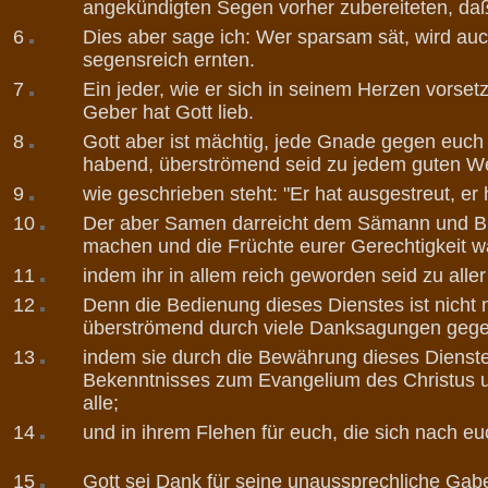
angekündigten Segen vorher zubereiteten, daß 
6
Dies aber sage ich: Wer sparsam sät, wird au
segensreich ernten.
7
Ein jeder, wie er sich in seinem Herzen vorset
Geber hat Gott lieb.
8
Gott aber ist mächtig, jede Gnade gegen euch ü
habend, überströmend seid zu jedem guten W
9
wie geschrieben steht: "Er hat ausgestreut, er
10
Der aber Samen darreicht dem Sämann und Bro
machen und die Früchte eurer Gerechtigkeit 
11
indem ihr in allem reich geworden seid zu all
12
Denn die Bedienung dieses Dienstes ist nicht n
überströmend durch viele Danksagungen gege
13
indem sie durch die Bewährung dieses Dienste
Bekenntnisses zum Evangelium des Christus un
alle;
14
und in ihrem Flehen für euch, die sich nach
15
Gott sei Dank für seine unaussprechliche Gab